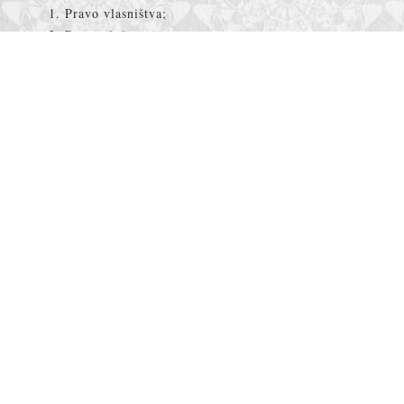
Pravo vlasništva;
Pravo služnosti;
Založnog prava;
Pravo stvarnog tereta i
Pravo građenja;
Zastupanje klijenata kod utvrđivanja i zaštite prava
vlasništva, smetanja posjeda i drugih stvarnih
prava;
Registraciju i upis založnog prava, tj. postupak i
provjere pred Registrom zaloga BIH;
Zastupanje klijenata u postupcima civilne i fizičke
diobe imovine.