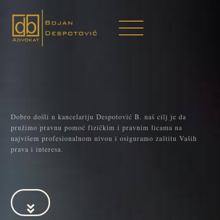
Dobro došli u kancelariju Despotović B. naš cilj je da
pružimo pravnu pomoć fizičkim i pravnim licama na
najvišem profesionalnom nivou i osiguramo zaštitu Vaših
prava i interesa.